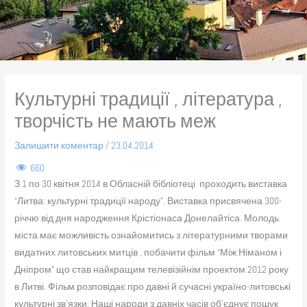
Культурні традиції , література ,
творчість не мають меж
Залишити коментар
/
23.04.2014
660
З 1 по 30 квітня 2014 в Обласній бібліотеці проходить виставка
“Литва: культурні традиції народу”. Виставка присвячена 300-
річчю від дня народження Крістіонаса Донелайтіса. Молодь
міста має можливість ознайомитись з літературними творами
видатних литовських митців , побачити фільм “Між Німаном і
Дніпром” що став найкращим телевізійнім проектом 2012 року
в Литві. Фільм розповідає про давні й сучасні україно-литовські
культурні зв’язки. Наші народи з давніх часів об’єднує пошук