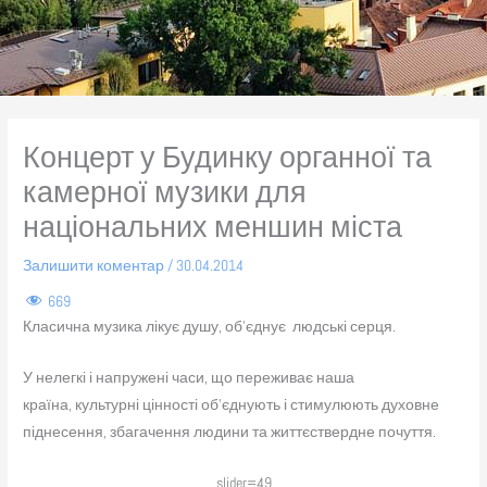
Концерт у Будинку органної та
камерної музики для
національних меншин міста
Залишити коментар
/
30.04.2014
669
Класична музика лікує душу, об’єднує людські серця.
У нелегкі і напружені часи, що переживає наша
країна, культурні цінності об’єднують і стимулюють духовне
піднесення, збагачення людини та життєствердне почуття.
slider=49