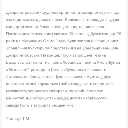
Дніпропетровський Будинок органної та камерної музики, що
знаходиться за адресою просп. Калініна 66, проводить чудові
концертні вечори. У квітні місяці концерти присвяченні
Пасхальним та весняним святам. 30 квітня відбувся концер “25
років на Музичному Олімпі”, куди були запрошені працівники
Управління Культури та представники національних меншин
Дніпропетровська. На концерт були запрошені Тетяна
Василєва, Світлана Тир, Ірина Лобанова, Галина Хміль-Дунай
з Литовської громади та Євгенія Кучерява з Почесного
Литовського Консульства. Чудова класична музика дарує
позитивні емоції, торкається глибин людського серця, дає
можливість поринути у світ краси, гармонії , саме тих
цінностей, що об’єднують народи, духовно збагачують і
завжди були, є та будуть безцінними.
Тітарчук Т.М.