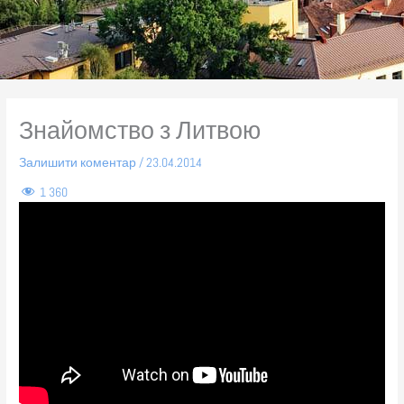
Знайомство з Литвою
Залишити коментар
/
23.04.2014
1 360