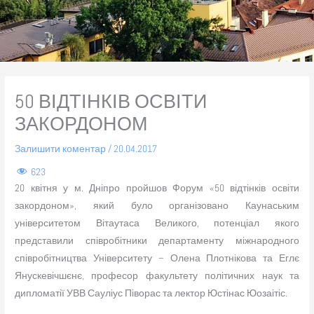
50 ВІДТІНКІВ ОСВІТИ
ЗАКОРДОНОМ
Залишити коментар
/
20.04.2017
623
20 квітня у м. Дніпро пройшов Форум «50 відтінків освіти
закордоном», який було організовано Каунаським
університетом Вітаутаса Великого, потенціал якого
представили співробітники департаменту міжнародного
співробітництва Університету – Олена Плотнікова та Еглє
Янускевічшєнє, професор факультету політичних наук та
дипломатії УВВ Сауліус Піворас та лектор Юстінас Юозаітіс.