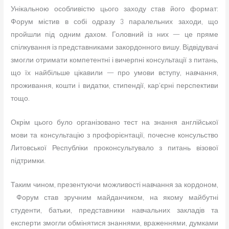
Унікальною особливістю цього заходу став його формат:
Форум містив в собі одразу 3 паралельних заходи, що
пройшли під одним дахом. Головний із них — це пряме
спілкування із представниками закордонного вишу. Відвідувачі
змогли отримати компетентні і вичерпні консультації з питань,
що їх найбільше цікавили — про умови вступу, навчання,
проживання, кошти і видатки, стипендії, кар’єрні перспективи
тощо.
Окрім цього було організовано тест на знання англійської
мови та консультацію з профорієнтації, почесне консульство
Литовської Республіки проконсультувало з питань візової
підтримки.
Таким чином, презентуючи можливості навчання за кордоном,
Форум став зручним майданчиком, на якому майбутні
студенти, батьки, представники навчальних закладів та
експерти змогли обмінятися знаннями, враженнями, думками