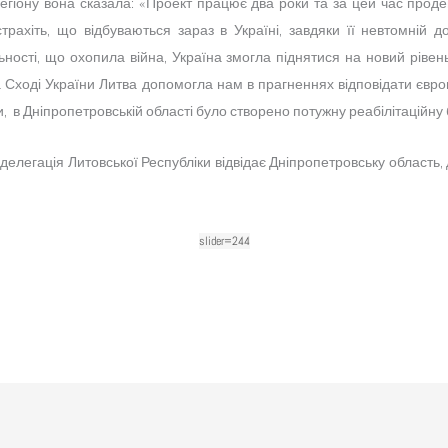
 регіону вона сказала: «Проект працює два роки та за цей час прод
рахіть, що відбуваються зараз в Україні, завдяки її невтомній до
ьності, що охопила війна, Україна змогла піднятися на новий ріве
 Сході України Литва допомогла нам в прагненнях відповідати євр
, в Дніпропетровській області було створено потужну реабілітаційну
 делегація Литовської Республіки відвідає Дніпропетровську область,
slider=244