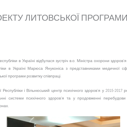
ЕКТУ ЛИТОВСЬКОЇ ПРОГРАМИ
Республіки в Україні відбулася зустріч в.о. Міністра охорони здоро
іки в Україні Марюса Януконіса з представниками медичної сфе
ої програми розвитку співпраці.
ї Республіки і Вільнюський центр психічного здоров’я у 2015-2017
ні системи психічного здоров’я та у продовженні перебудови с
онах.