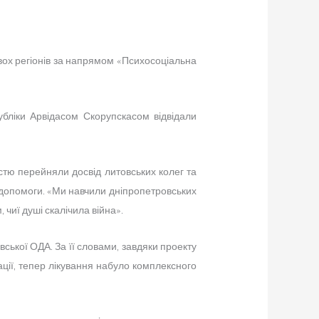
ох регіонів за напрямом «Психосоціальна
убліки Арвідасом Скорупскасом відвідали
істю перейняли досвід литовських колег та
 допомоги. «Ми навчили дніпропетровських
, чиї душі скалічила війна».
ської ОДА. За її словами, завдяки проекту
ації, тепер лікування набуло комплексного