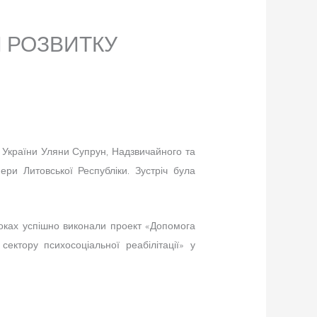
 РОЗВИТКУ
в’я України Уляни Супрун, Надзвичайного та
ри Литовської Республіки. Зустріч була
 роках успішно виконали проект «Допомога
ектору психосоціальної реабілітації» у