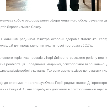
ознаменував собою реформування сфери медичного обслуговування дв
дартів Європейського Союзу.
і з колишнім радником Міністра охорони здоров’я Литовської Респ
умків, а й для представлення планів нової програми в 2017 р.
овного керівника проектів, лікарі Дніпропетровського регіону повн
на реабілітація – поєднання медичної, психологічної та соціальної
нших фахівців роботі у команді. Так вони зможуть дієво допомагати тим
 до системи», – наголошує Ольга Горб, радник голови Дніпропетров
кування бійців АТО, що потребують допомоги в психосоціальній адапт