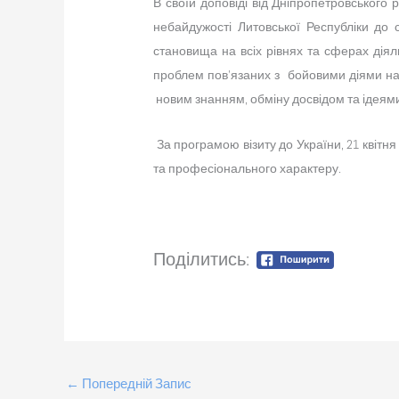
В своїй доповіді від Дніпропетровського
небайдужості Литовської Республіки до ст
становища на всіх рівнях та сферах діял
проблем пов’язаних з бойовими діями на
новим знанням, обміну досвідом та ідеями
За програмою візиту до України, 21 квітня
та професіонального характеру.
Поділитись:
←
Попередній Запис