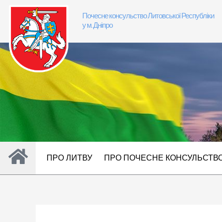
Перейти
Почесне консульство Литовської Республіки
до
у м. Дніпро
вмісту
ПРО ЛИТВУ
ПРО ПОЧЕСНЕ КОНСУЛЬСТВ