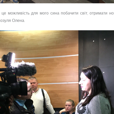
це можливість для мого сина побачити світ, отримати нові
Зозуля Олена.