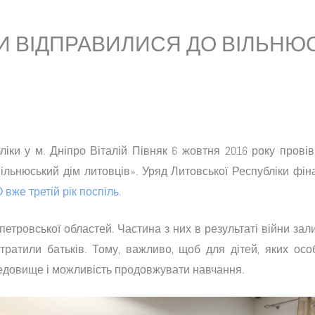
 ВІДПРАВИЛИСЯ ДО ВІЛЬНЮ
іки у м. Дніпро Віталій Півняк 6 жовтня 2016 року провів
Вільнюський дім литовців». Уряд Литовської Республіки ф
 вже третій рік поспіль.
ропетровської областей. Частина з них в результаті війни за
втратили батьків. Тому, важливо, щоб для дітей, яких осо
редовище і можливість продовжувати навчання.