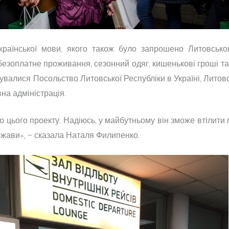
української мови, якого також було запрошено Литовсько
безоплатне проживання, сезонний одяг, кишенькові гроші та
кувалися Посольство Литовської Республіки в Україні, Литов
на адміністрація.
 цього проекту. Надіюсь, у майбутньому він зможе втілити 
жави», – сказала Наталя Филипенко.