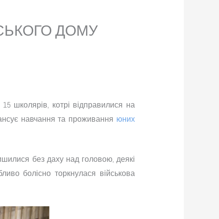
СЬКОГО ДОМУ
 15 школярів, котрі відправилися на
інансує навчання та проживання
юних
лишилися без даху над головою, деякі
бливо болісно торкнулася військова