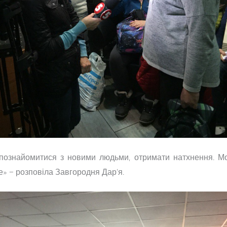
, познайомитися з новими людьми, отримати натхнення. 
е» – розповіла Завгородня Дар’я.