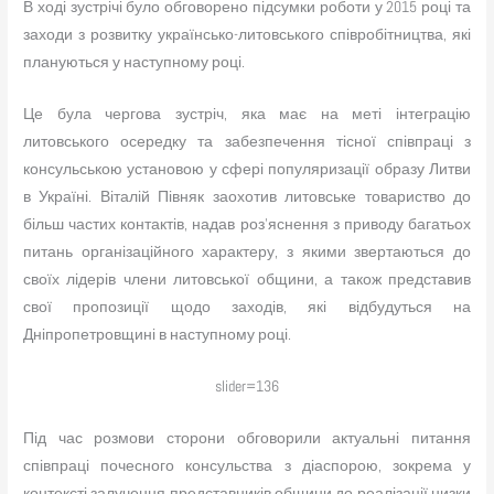
В ході зустрічі було обговорено підсумки роботи у 2015 році та
заходи з розвитку українсько-литовського співробітництва, які
плануються у наступному році.
Це була чергова зустріч, яка має на меті інтеграцію
литовського осередку та забезпечення тісної співпраці з
консульською установою у сфері популяризації образу Литви
в Україні. Віталій Півняк заохотив литовське товариство до
більш частих контактів, надав роз’яснення з приводу багатьох
питань організаційного характеру, з якими звертаються до
своїх лідерів члени литовської общини, а також представив
свої пропозиції щодо заходів, які відбудуться на
Дніпропетровщині в наступному році.
slider=136
Під час розмови сторони обговорили актуальні питання
співпраці почесного консульства з діаспорою, зокрема у
контексті залучення представників общини до реалізації низки