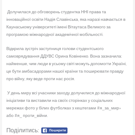
Долучилася до обговорень студентка ННІ права та
інноваційної освіти Надія Славінська, яка наразі навчається в
Каунаському університеті імені Вітаутаса Великого за
програмою міжнародної академічної мобільності.
Відкрила зустріч заступниця голови студентського
самоврядування ДДУВС Орина Ковіненко. Вона зазначила:
найменше, чим люди в усьому світі можуть допомогти Україні,
це бути амбасадорами нашої країни та поширювати правду
про війну, яку веде проти нас росія.
У день миру всі учасники заходу долучилися до міжнародної
ініціативи та виставили на своїх сторінках у соціальних
мережах фото у білих футболках з хештегами #я_за_мир»
або #я_ проти_війни.
Поділитись: