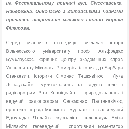
на Фестивальному причалі вул. Січеславська-
Набережна. Одночасно з литовськими човнами
причалює вітрильник міського голови Бориса
Філатова.
Серед учасників експедиції викладач історії
Вільнюського університету проф. Альфредас
Бумблаускас, керівник Центру академічних справ
Університету Міколаса Ріомеріса історик д-р Барбара
Станкевич, історики Сімонас Тяшкявічюс і Лука
Лєскаускайтє, музикознавець та ведуча теле і
радіопрограм Зіта Кєлміцкайтє, природознавець і
ведучий радіопрограм Селємонас Палтанавічюс,
орнітолог Інгріда Мяшкінітє, журналіст і телеведучий
Едмунадас Якілайтіс, журналіст і телеведуча Едіта
Мілдажітє, телеведучий і спортивний коментатор