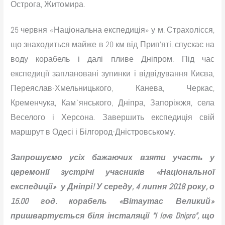
Острога, Житомира.
25 червня «Національна експедиція» у м. Страхолісся,
що знаходиться майже в 20 км від Прип’яті, спускає на
воду корабель і далі пливе Дніпром. Під час
експедиції заплановані зупинки і відвідування Києва,
Переяслав-Хмельницького, Канева, Черкас,
Кременчука, Кам`янського, Дніпра, Запоріжжя, села
Веселого і Херсона. Завершить експедиція свій
маршрут в Одесі і Білгород-Дністровському.
Запрошуємо усіх бажаючих взяти участь у
церемонії зустрічі учасників «Національної
експедиції» у Дніпрі! У середу, 4 липня 2018 року, о
15.00 год. корабель «Вітаутас Великий»
пришвартується біля інсталяції “I love Dnipro”, що