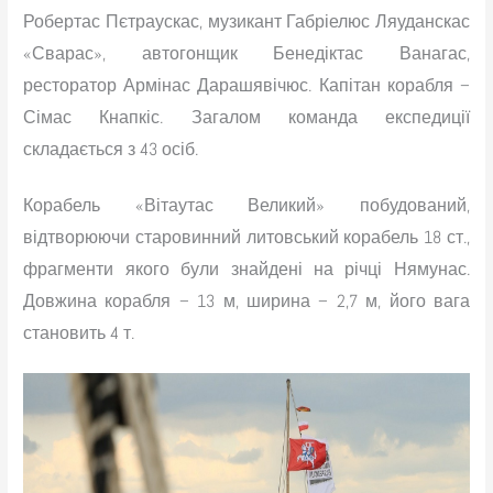
Робертас Пєтраускас, музикант Габріелюс Ляуданскас
«Сварас», автогонщик Бенедіктас Ванагас,
ресторатор Армінас Дарашявічюс. Капітан корабля –
Сімас Кнапкіс. Загалом команда експедиції
складається з 43 осіб.
Корабель «Вітаутас Великий» побудований,
відтворюючи старовинний литовський корабель 18 ст.,
фрагменти якого були знайдені на річці Нямунас.
Довжина корабля – 13 м, ширина – 2,7 м, його вага
становить 4 т.