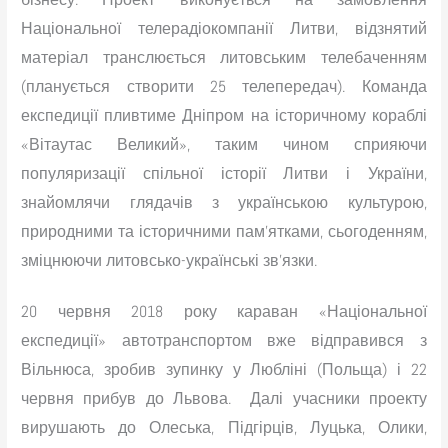
Національної телерадіокомпанії Литви, відзнятий
матеріал транслюється литовським телебаченням
(планується створити 25 телепередач). Команда
експедиції пливтиме Дніпром на історичному кораблі
«Вітаутас Великий», таким чином сприяючи
популяризації спільної історії Литви і України,
знайомлячи глядачів з українською культурою,
природними та історичними пам’ятками, сьогоденням,
зміцнюючи литовсько-українські зв’язки.
20 червня 2018 року караван «Національної
експедиції» автотранспортом вже відправився з
Вільнюса, зробив зупинку у Любліні (Польща) і 22
червня прибув до Львова. Далі учасники проекту
вирушають до Олеська, Підгірців, Луцька, Олики,