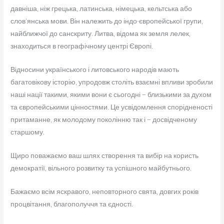
давніша, ніж грецька, латинська, німецька, кельтська або
слов’янська мови. Він належить до індо-європейської групи,
найближчої до санскриту. Литва, відома як земля лелек,
знаходиться в географічному центрі Європі.
Відносини українського і литовського народів мають
багатовікову історію, упродовж століть взаємні впливи зробили
наші нації такими, якими вони є сьогодні – близькими за духом
та європейськими цінностями. Це усвідомлення спорідненості
притаманне, як молодому поколінню так і – досвідченому
старшому.
Щиро поважаємо ваш шлях створення та вибір на користь
демократії, вільного розвитку та успішного майбутнього.
Бажаємо всім яскравого, неповторного свята, довгих років
процвітання, благополуччя та єдності.