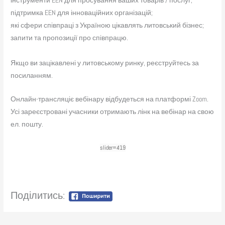
інструменти EEN для просування ваших товарів / послуг;
підтримка EEN для інноваційних організацій;
які сфери співпраці з Україною цікавлять литовський бізнес;
запити та пропозиції про співпрацю.
Якщо ви зацікавлені у литовському ринку, реєструйтесь за
посиланням.
Онлайн-трансляціє вебінару відбудеться на платформі Zoom.
Усі зареєстровані учасники отримають лінк на вебінар на свою
ел. пошту.
slider=419
Поділитись: