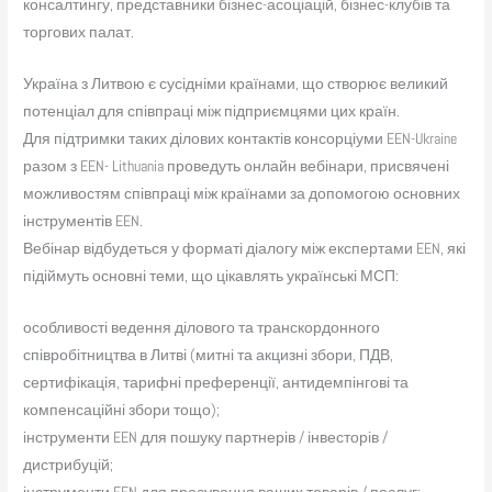
консалтингу, представники бізнес-асоціацій, бізнес-клубів та
торгових палат.
Україна з Литвою є сусідніми країнами, що створює великий
потенціал для співпраці між підприємцями цих країн.
Для підтримки таких ділових контактів консорціуми EEN-Ukraine
разом з EEN- Lithuania проведуть онлайн вебінари, присвячені
можливостям співпраці між країнами за допомогою основних
інструментів EEN.
Вебінар відбудеться у форматі діалогу між експертами EEN, які
підіймуть основні теми, що цікавлять українські МСП:
особливості ведення ділового та транскордонного
співробітництва в Литві (митні та акцизні збори, ПДВ,
сертифікація, тарифні преференції, антидемпінгові та
компенсаційні збори тощо);
інструменти EEN для пошуку партнерів / інвесторів /
дистрибуцій;