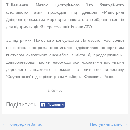
Т.Шевченка. Метою цьогорічного 9-го благодійного
фестивалю, який проходив під девізом «Майстрині
Дніпропетровська за мир», крім іншого, стало зібрання коштів
для підтримки дітей-переселенців із зони АТО.
За підтримки Почесного консульства Литовської Республіки
цьогорічна програма фестивалю відрізнилася колоритним
виступом литовських ансамблів із міста Дніпродзержинськ.
Дніпропетровці могли насолодитися яскравими виступами
дорослого ансамблю «Гесме» та дитячого колективу
“Саулегража” під керівництвом Альберта Юозовича Роже.
slider=57
Поділитись:
←
Попередній Запис
Наступний Запис
→