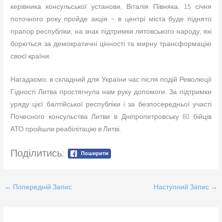
керівника консульської установи, Віталія Півняка, 15 січня
поточного року пройде акція – в центрі міста буде піднято
прапор республіки, на знак підтримки литовського народу, які
борються за демократичні цінності та мирну трансформацію
своєї країни.
Нагадаємо, в складний для України час після подій Революції
Гідності Литва простягнула нам руку допомоги. За підтримки
уряду цієї балтійської республіки і за безпосередньої участі
Почесного консульства Литви в Дніпропетровську 60 бійців
АТО пройшли реабілітацію в Литві.
Поділитись:
←
Попередній Запис
Наступний Запис
→