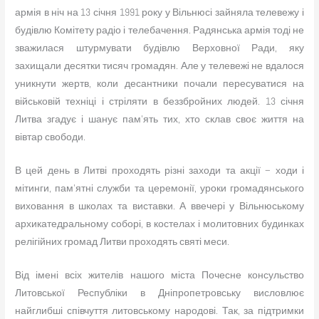
армія в ніч на 13 січня 1991 року у Вільнюсі зайняла телевежу і
будівлю Комітету радіо і телебачення. Радянська армія тоді не
зважилася штурмувати будівлю Верховної Ради, яку
захищали десятки тисяч громадян. Але у телевежі не вдалося
уникнути жертв, коли десантники почали пересуватися на
військовій техніці і стріляти в беззбройних людей. 13 січня
Литва згадує і шанує пам’ять тих, хто склав своє життя на
вівтар свободи.
В цей день в Литві проходять різні заходи та акції – ходи і
мітинги, пам’ятні служби та церемонії, уроки громадянського
виховання в школах та виставки. А ввечері у Вільнюському
архикатедральному соборі, в костелах і молитовних будинках
релігійних громад Литви проходять святі меси.
Від імені всіх жителів нашого міста Почесне консульство
Литовської Республіки в Дніпропетровську висловлює
найглибші співчуття литовському народові. Так, за підтримки