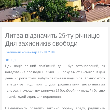
Литва відзначить 25-ту річницю
Дня захисників свободи
Залишити коментар
/
12.01.2016
481
Цей національний пам’ятний день був встановлений, як
нагадування про події 13 січня 1991 року в місті Вільнюс. В цей
день, 25 років тому, відбулися криваві події біля Вільнюського
телецентру, тоді при штурмі радянськими десантниками
телевежі і телецентру загинули 14 беззбройних людей і більше
тисячі людей отримали поранення.
Намагаючись повалити законно обрану владу, радянська