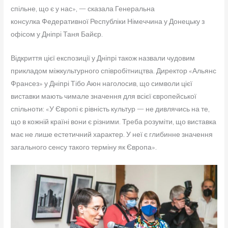
спільне, що є у нас», — сказала Генеральна
консулка Федеративної Республіки Німеччина у Донецьку з
офісом у Дніпрі Таня Байєр.
Відкриття цієї експозиції у Дніпрі також назвали чудовим
прикладом міжкультурного співробітництва. Директор «Альянс
Франсез» у Дніпрі Тібо Аюн наголосив, що символи цієї
виставки мають чимале значення для всієї європейської
спільноти: «У Європі є рівність культур — не дивлячись на те,
що в кожній країні вони є різними. Треба розуміти, що виставка
має не лише естетичний характер. У неї є глибинне значення
загального сенсу такого терміну як Європа».