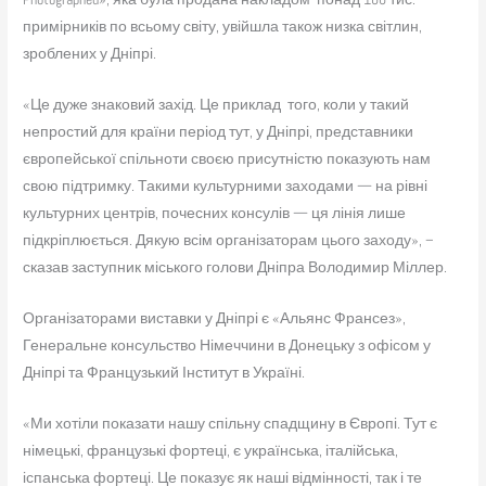
примірників по всьому світу, увійшла також низка світлин,
зроблених у Дніпрі.
«Це дуже знаковий захід. Це приклад того, коли у такий
непростий для країни період тут, у Дніпрі, представники
європейської спільноти своєю присутністю показують нам
свою підтримку. Такими культурними заходами — на рівні
культурних центрів, почесних консулів — ця лінія лише
підкріплюється. Дякую всім організаторам цього заходу», –
сказав заступник міського голови Дніпра Володимир Міллер.
Організаторами виставки у Дніпрі є «Альянс Франсез»,
Генеральне консульство Німеччини в Донецьку з офісом у
Дніпрі та Французький Інститут в Україні.
«Ми хотіли показати нашу спільну спадщину в Європі. Тут є
німецькі, французькі фортеці, є українська, італійська,
іспанська фортеці. Це показує як наші відмінності, так і те