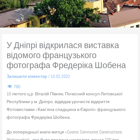
У Дніпрі відкрилася виставка
відомого французького
фотографа Фредеріка Шобена
Залишити коментар
/
15.02.2022
780
10 лютого ц.р. Віталій Півняк, Почесний консул Литовської
Республики у м. Дніпро, відвідав урочисте відкриття
Фотовиставки «Кам’яна спадщина в Європі» французького
фотографа Фредеріка Шобена.
До попередньої книги митця «Cosmic Communist Constructions
Photographed», яка була продана накладом понад 100 тис.