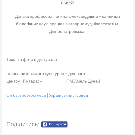
slider=54
Донька професора Галина Олександрівна – кандидат
біологічних наук, працює в аграрному університеті м.
Дніпропетровська.
Текст та фото підготувала
голова литовського культурно – ділового
центру «Гінтарас» Г.М.Хмель-Дунай
Он был поэтом леса | Український лісовод
Поділитись: