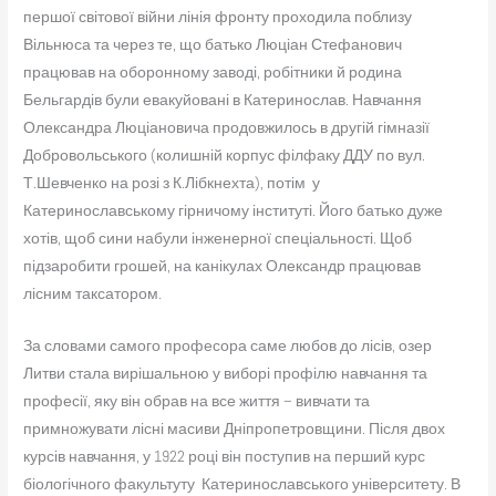
першої світової війни лінія фронту проходила поблизу
Вільнюса та через те, що батько Люціан Стефанович
працював на оборонному заводі, робітники й родина
Бельгардів були евакуйовані в Катеринослав. Навчання
Олександра Люціановича продовжилось в другій гімназії
Добровольського (колишній корпус філфаку ДДУ по вул.
Т.Шевченко на розі з К.Лібкнехта), потім у
Катеринославському гірничому інституті. Його батько дуже
хотів, щоб сини набули інженерної спеціальності. Щоб
підзаробити грошей, на канікулах Олександр працював
лісним таксатором.
За словами самого професора саме любов до лісів, озер
Литви стала вирішальною у виборі профілю навчання та
професії, яку він обрав на все життя – вивчати та
примножувати лісні масиви Дніпропетровщини. Після двох
курсів навчання, у 1922 році він поступив на перший курс
біологічного факультуту Катеринославського університету. В