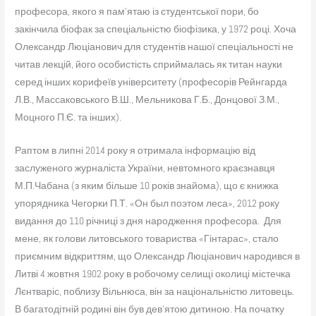
професора, якого я пам’ятаю із студентської пори, бо
закінчила біофак за спеціальністю біофізика, у 1972 році. Хоча
Олександр Люціанович для студентів нашої спеціальності не
читав лекцій, його особистість сприймалась як титан науки
серед інших корифеїв університету (професорів Рейнгарда
Л.В., Массаковського В.Ш., Мельникова Г.Б., Донцової З.М.,
Моцного П.Є. та інших).
Раптом в липні 2014 року я отримала інформацію від
заслуженого журналіста України, невтомного краєзнавця
М.П.Чабана (з яким більше 10 років знайома), що є книжка
упорядника Чегорки П.Т. «Он был поэтом леса», 2012 року
видання до 110 річниці з дня народження професора. Для
мене, як голови литовського товариства «Гінтарас», стало
приємним відкриттям, що Олександр Люціанович народився в
Литві 4 жовтня 1902 року в робочому селищі околиці містечка
Лєнтваріс, поблизу Вільнюса, він за національністю литовець.
В багатодітній родині він був дев’ятою дитиною. На початку