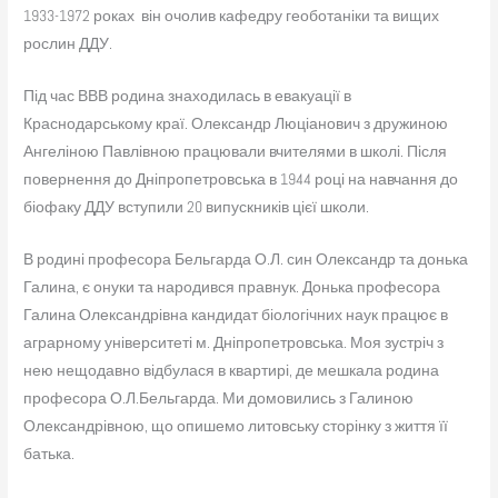
1933-1972 роках він очолив кафедру геоботаніки та вищих
рослин ДДУ.
Під час ВВВ родина знаходилась в евакуації в
Краснодарському краї. Олександр Люціанович з дружиною
Ангеліною Павлівною працювали вчителями в школі. Після
повернення до Дніпропетровська в 1944 році на навчання до
біофаку ДДУ вступили 20 випускників цієї школи.
В родині професора Бельгарда О.Л. син Олександр та донька
Галина, є онуки та народився правнук. Донька професора
Галина Олександрівна кандидат біологічних наук працює в
аграрному університеті м. Дніпропетровська. Моя зустріч з
нею нещодавно відбулася в квартирі, де мешкала родина
професора О.Л.Бельгарда. Ми домовились з Галиною
Олександрівною, що опишемо литовську сторінку з життя її
батька.